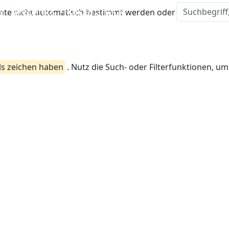
l
Weblinks
FörderCheck
te nicht automatisch bestimmt werden oder sie liegt auße
ls zeichen haben
. Nutz die Such- oder Filterfunktionen, um